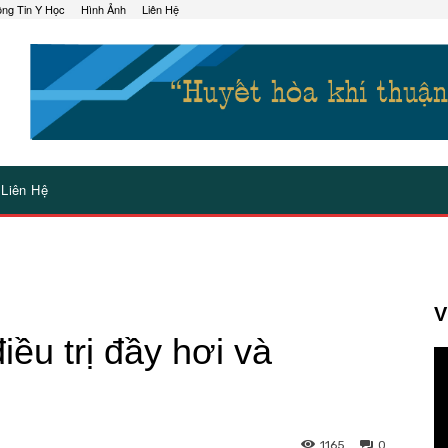
ng Tin Y Học
Hình Ảnh
Liên Hệ
Liên Hệ
V
ều trị đầy hơi và
1165
0