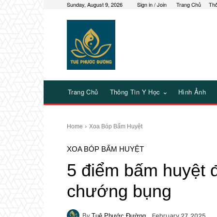
Sunday, August 9, 2026
Sign in / Join
Trang Chủ
Thô
Trang Chủ
Thông Tin Y Học
Hình Ảnh
Home
Xoa Bóp Bấm Huyệt
XOA BÓP BẤM HUYỆT
5 điểm bấm huyệt đi
chướng bụng
By
Tuệ Phước Đường
February 27, 2025