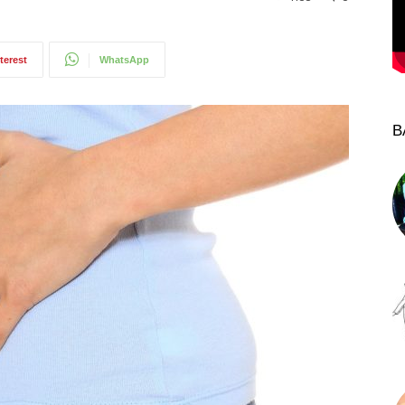
terest
WhatsApp
B