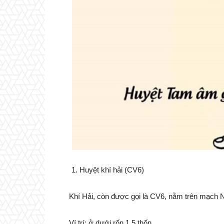
Huyệt khí hải (CV6)
Khí Hải, còn được gọi là CV6, nằm trên mạch
Ví trí: ở dưới rốn 1,5 thốn.