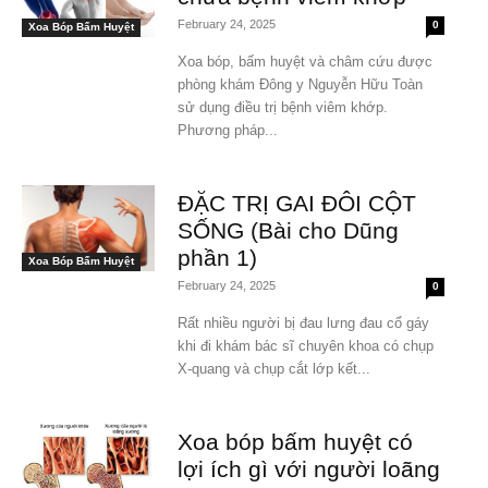
February 24, 2025
0
Xoa Bóp Bấm Huyệt
Xoa bóp, bấm huyệt và châm cứu được
phòng khám Đông y Nguyễn Hữu Toàn
sử dụng điều trị bệnh viêm khớp.
Phương pháp...
ĐẶC TRỊ GAI ĐÔI CỘT
SỐNG (Bài cho Dũng
phần 1)
Xoa Bóp Bấm Huyệt
February 24, 2025
0
Rất nhiều người bị đau lưng đau cổ gáy
khi đi khám bác sĩ chuyên khoa có chụp
X-quang và chụp cắt lớp kết...
Xoa bóp bấm huyệt có
lợi ích gì với người loãng