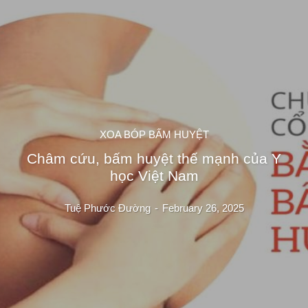
XOA BÓP BẤM HUYỆT
Châm cứu, bấm huyệt thế mạnh của Y
học Việt Nam
Tuệ Phước Đường
-
February 26, 2025