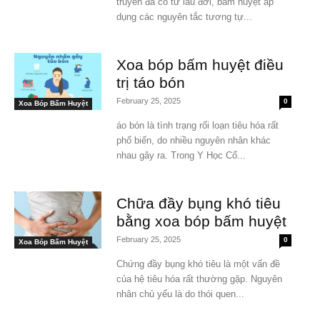
truyền đã có từ lâu đời, bấm huyệt áp
dụng các nguyên tắc tương tự...
Xoa bóp bấm huyệt điều
trị táo bón
February 25, 2025
0
Xoa Bóp Bấm Huyệt
áo bón là tình trạng rối loạn tiêu hóa rất
phổ biến, do nhiều nguyên nhân khác
nhau gây ra. Trong Y Học Cổ...
Chữa đầy bụng khó tiêu
bằng xoa bóp bấm huyệt
February 25, 2025
0
Xoa Bóp Bấm Huyệt
Chứng đầy bụng khó tiêu là một vấn đề
của hệ tiêu hóa rất thường gặp. Nguyên
nhân chủ yếu là do thói quen...