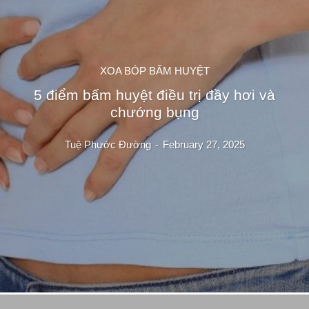
XOA BÓP BẤM HUYỆT
5 điểm bấm huyệt điều trị đầy hơi và
chướng bụng
Tuệ Phước Đường
-
February 27, 2025