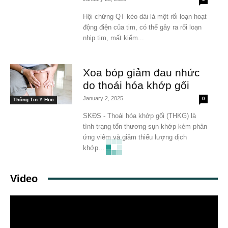
Hội chứng QT kéo dài là một rối loạn hoạt
động điện của tim, có thể gây ra rối loạn
nhịp tim, mất kiểm...
Xoa bóp giảm đau nhức
do thoái hóa khớp gối
January 2, 2025
0
Thông Tin Y Học
SKĐS - Thoái hóa khớp gối (THKG) là
tình trạng tổn thương sụn khớp kèm phản
ứng viêm và giảm thiểu lượng dịch
khớp...
Video