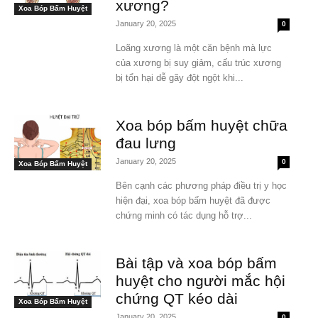
xương?
Xoa Bóp Bấm Huyệt
January 20, 2025
0
Loãng xương là một căn bệnh mà lực
của xương bị suy giảm, cấu trúc xương
bị tổn hại dễ gãy đột ngột khi...
Xoa bóp bấm huyệt chữa
đau lưng
January 20, 2025
0
Xoa Bóp Bấm Huyệt
Bên cạnh các phương pháp điều trị y học
hiện đại, xoa bóp bấm huyệt đã được
chứng minh có tác dụng hỗ trợ...
Bài tập và xoa bóp bấm
huyệt cho người mắc hội
chứng QT kéo dài
Xoa Bóp Bấm Huyệt
January 20, 2025
0