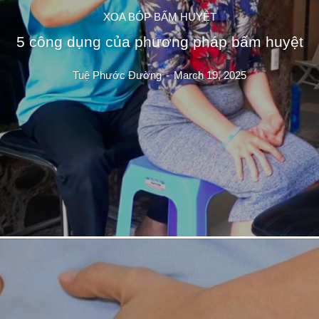
XOA BÓP BẤM HUYỆT
5 công dụng của phương pháp bấm huyệt
Tuệ Phước Đường
-
March 19, 2025