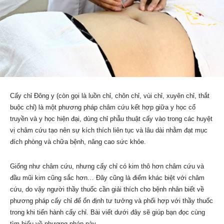
Cấy chỉ Đông y (còn gọi là luồn chỉ, chôn chỉ, vùi chỉ, xuyên chỉ, thắt
buộc chỉ) là một phương pháp châm cứu kết hợp giữa y học cổ
truyền và y học hiện đại, dùng chỉ phẫu thuật cấy vào trong các huyệt
vị châm cứu tạo nên sự kích thích liên tục và lâu dài nhằm đạt mục
đích phòng và chữa bệnh, nâng cao sức khỏe.
Giống như châm cứu, nhưng cấy chỉ có kim thô hơn châm cứu và
đầu mũi kim cũng sắc hơn… Đây cũng là điểm khác biệt với châm
cứu, do vậy người thầy thuốc cần giải thích cho bệnh nhân biết về
phương pháp cấy chỉ để ổn định tư tưởng và phối hợp với thầy thuốc
trong khi tiến hành cấy chỉ. Bài viết dưới đây sẽ giúp bạn đọc cùng
tìm hiểu về phương pháp này.