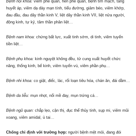
Bệnh nội khoa:
viêm phế quản, hen phế quản, bệnh tim mạch, tăng
huyết áp, viêm dạ dày mạn tính, tiểu đường, giảm béo, viêm khớp,
đau đầu, đau dây thần kinh V, liệt dây thần kinh VII, liệt nửa người,
động kinh, tự kỷ, tâm thần phân liệt…
Bệnh nam khoa:
chứng bất lực, xuất tinh sớm, di tinh, viêm tuyến
tiền liệt…
Bệnh phụ khoa:
kinh nguyệt không đều, tử cung xuất huyết chức
năng, thống kinh, bế kinh, viêm tuyến vú, viêm phần phụ…
Bệnh nhi khoa:
co giật, điếc, lác, rối loạn tiêu hóa, chán ăn, đái dầm…
Bệnh da liễu:
mụn nhọt, nổi mề đay, mụn trứng cá…
Bệnh ngũ quan:
chắp lẹo, cận thị, đục thể thủy tinh, sụp mi, viêm mũi
xoang, viêm amidal, ù tai…
Chống chỉ định với trường hợp:
người bệnh mệt mỏi, đang đói