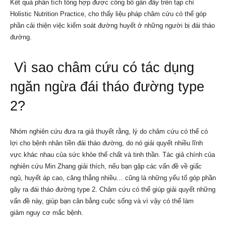
Kết quả phân tích tổng hợp được công bố gần đây trên tạp chí
Holistic Nutrition Practice, cho thấy liệu pháp châm cứu có thể góp
phần cải thiện việc kiểm soát đường huyết ở những người bị đái tháo
đường.
Vì sao châm cứu có tác dụng
ngăn ngừa
đái tháo đường type
2
?
Nhóm nghiên cứu đưa ra giả thuyết rằng, lý do châm cứu có thể có
lợi cho bệnh nhân tiền đái tháo đường, do nó giải quyết nhiều lĩnh
vực khác nhau của sức khỏe thể chất và tinh thần. Tác giả chính của
nghiên cứu Min Zhang giải thích, nếu bạn gặp các vấn đề về giấc
ngủ, huyết áp cao, căng thẳng nhiều… cũng là những yếu tố góp phần
gây ra đái tháo đường type 2. Châm cứu có thể giúp giải quyết những
vấn đề này, giúp bạn cân bằng cuộc sống và vì vậy có thể làm
giảm nguy cơ mắc bệnh.