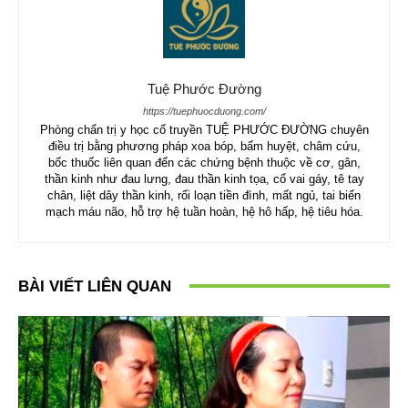
Tuệ Phước Đường
https://tuephuocduong.com/
Phòng chẩn trị y học cổ truyền TUỆ PHƯỚC ĐƯỜNG chuyên
điều trị bằng phương pháp xoa bóp, bấm huyệt, châm cứu,
bốc thuốc liên quan đến các chứng bệnh thuộc về cơ, gân,
thần kinh như đau lưng, đau thần kinh tọa, cổ vai gáy, tê tay
chân, liệt dây thần kinh, rối loạn tiền đình, mất ngủ, tai biến
mạch máu não, hỗ trợ hệ tuần hoàn, hệ hô hấp, hệ tiêu hóa.
BÀI VIẾT LIÊN QUAN