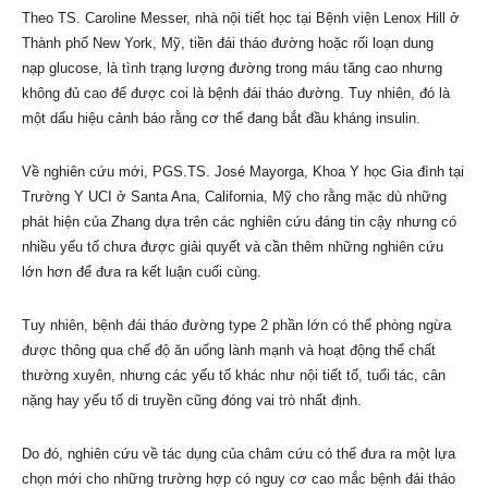
Theo TS. Caroline Messer, nhà nội tiết học tại Bệnh viện Lenox Hill ở
Thành phố New York, Mỹ, tiền đái tháo đường hoặc rối loạn dung
nạp glucose, là tình trạng lượng đường trong máu tăng cao nhưng
không đủ cao để được coi là bệnh đái tháo đường. Tuy nhiên, đó là
một dấu hiệu cảnh báo rằng cơ thể đang bắt đầu kháng insulin.
Về nghiên cứu mới, PGS.TS. José Mayorga, Khoa Y học Gia đình tại
Trường Y UCI ở Santa Ana, California, Mỹ cho rằng mặc dù những
phát hiện của Zhang dựa trên các nghiên cứu đáng tin cậy nhưng có
nhiều yếu tố chưa được giải quyết và cần thêm những nghiên cứu
lớn hơn để đưa ra kết luận cuối cùng.
Tuy nhiên, bệnh đái tháo đường type 2 phần lớn có thể phòng ngừa
được thông qua chế độ ăn uống lành mạnh và hoạt động thể chất
thường xuyên, nhưng các yếu tố khác như nội tiết tố, tuổi tác, cân
nặng hay yếu tố di truyền cũng đóng vai trò nhất định.
Do đó, nghiên cứu về tác dụng của châm cứu có thể đưa ra một lựa
chọn mới cho những trường hợp có nguy cơ cao mắc bệnh đái tháo