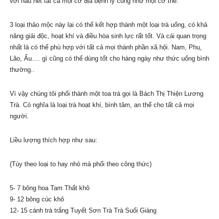
với hầu hết tất cả mọi cơ địa bệnh lý cũng như mọi cơ thể.
3 loại thảo mộc này lại có thể kết hợp thành một loại trà uống, có khả
năng giải độc, hoạt khí và điều hòa sinh lực rất tốt. Và cái quan trọng
nhất là có thể phù hợp với tất cả mọi thành phần xã hội. Nam, Phu,̣
Lão, Ấu…. gì cũng có thể dùng tốt cho hàng ngày như thức uống bình
thường..
Vì vậy chúng tôi phối thành một toa trà gọi là Bách Thị Thiện Lương
Trà. Có nghĩa là loại trà hoạt khí, bình tâm, an thể cho tất cả mọi
người.
Liều lượng thích hợp như sau:
(Tùy theo loại to hay nhỏ mà phối theo công thức)
5- 7 bông hoa Tam Thất khô
9- 12 bông cúc khô
12- 15 cánh trà trắng Tuyết Sơn Trà Trà Suối Giàng