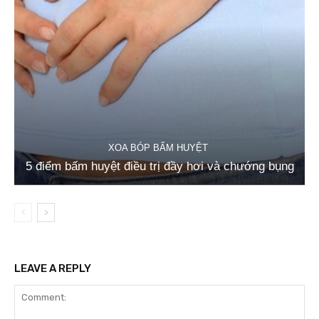
XOA BÓP BẤM HUYỆT
5 điểm bấm huyệt điều trị đầy hơi và chướng bụng
LEAVE A REPLY