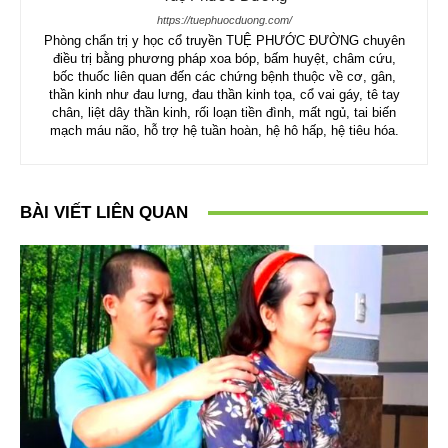
https://tuephuocduong.com/
Phòng chẩn trị y học cổ truyền TUỆ PHƯỚC ĐƯỜNG chuyên
điều trị bằng phương pháp xoa bóp, bấm huyệt, châm cứu,
bốc thuốc liên quan đến các chứng bệnh thuộc về cơ, gân,
thần kinh như đau lưng, đau thần kinh tọa, cổ vai gáy, tê tay
chân, liệt dây thần kinh, rối loạn tiền đình, mất ngủ, tai biến
mạch máu não, hỗ trợ hệ tuần hoàn, hệ hô hấp, hệ tiêu hóa.
BÀI VIẾT LIÊN QUAN