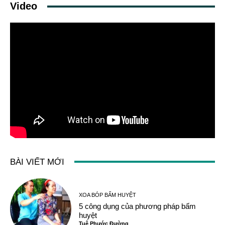
Video
BÀI VIẾT MỚI
XOA BÓP BẤM HUYỆT
5 công dụng của phương pháp bấm
huyệt
Tuệ Phước Đường