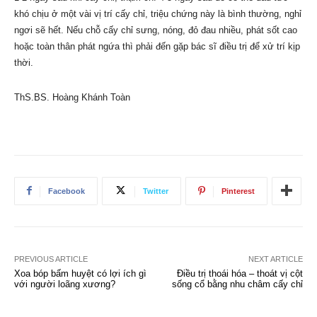
khó chịu ở một vài vị trí cấy chỉ, triệu chứng này là bình thường, nghỉ
ngơi sẽ hết. Nếu chỗ cấy chỉ sưng, nóng, đỏ đau nhiều, phát sốt cao
hoặc toàn thân phát ngứa thì phải đến gặp bác sĩ điều trị để xử trí kịp
thời.
ThS.BS. Hoàng Khánh Toàn
Facebook
Twitter
Pinterest
PREVIOUS ARTICLE
NEXT ARTICLE
Xoa bóp bấm huyệt có lợi ích gì
Điều trị thoái hóa – thoát vị cột
với người loãng xương?
sống cổ bằng nhu châm cấy chỉ