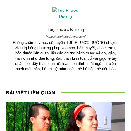
Tuệ Phước Đường
https://tuephuocduong.com/
Phòng chẩn trị y học cổ truyền TUỆ PHƯỚC ĐƯỜNG chuyên
điều trị bằng phương pháp xoa bóp, bấm huyệt, châm cứu,
bốc thuốc liên quan đến các chứng bệnh thuộc về cơ, gân,
thần kinh như đau lưng, đau thần kinh tọa, cổ vai gáy, tê tay
chân, liệt dây thần kinh, rối loạn tiền đình, mất ngủ, tai biến
mạch máu não, hỗ trợ hệ tuần hoàn, hệ hô hấp, hệ tiêu hóa.
BÀI VIẾT LIÊN QUAN