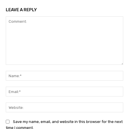
LEAVE A REPLY
Comment:
Na
Ema
Web
Save my name, email, and website in this browser for the next
time I comment.