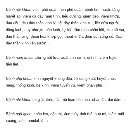
Bệnh nội khoa:
viêm phế quản, hen phế quản, bệnh tim mạch, tăng
huyết áp, viêm dạ dày mạn tính, tiểu đường, giảm béo, viêm khớp,
đau đầu, đau dây thần kinh V, liệt dây thần kinh VII, liệt nửa người,
động kinh, suy nhược thần kinh, tự kỷ, tâm thần phân liệt, đau cổ vai,
đau thắt lưng, thoái hóa khớp gối, thoát vị đĩa đệm cột sống cổ, đau
dây thần kinh liên sườn…
Bệnh nam khoa:
chứng bất lực, xuất tinh sớm, di tinh, viêm tuyến
tiền liệt…
Bệnh phụ khoa:
kinh nguyệt không đều, tử cung xuất huyết chức
năng, thống kinh, bế kinh, viêm tuyến vú, viêm phần phụ…
Bệnh nhi khoa:
co giật, điếc, lác, rối loạn tiêu hóa, chán ăn, đái dầm…
Bệnh ngũ quan:
chắp lẹo, cận thị, đục thủy tinh thể, sụp mi, viêm mũi
xoang, viêm amidal, ù tai…