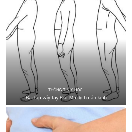
THÔNG TIN Y HỌC
Bài tập vẩy tay Đạt Ma dịch cân kinh