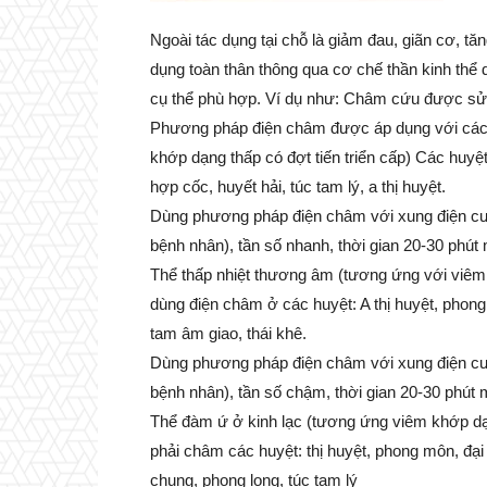
Ngoài tác dụng tại chỗ là giảm đau, giãn cơ, t
dụng toàn thân thông qua cơ chế thần kinh thể d
cụ thể phù hợp. Ví dụ như: Châm cứu được sử
Phương pháp điện châm được áp dụng với các t
khớp dạng thấp có đợt tiến triển cấp) Các huyệt
hợp cốc, huyết hải, túc tam lý, a thị huyệt.
Dùng phương pháp điện châm với xung điện cư
bệnh nhân), tần số nhanh, thời gian 20-30 phút
Thể thấp nhiệt thương âm (tương ứng với viêm k
dùng điện châm ở các huyệt: A thị huyệt, phong t
tam âm giao, thái khê.
Dùng phương pháp điện châm với xung điện cư
bệnh nhân), tần số chậm, thời gian 20-30 phút 
Thể đàm ứ ở kinh lạc (tương ứng viêm khớp dạn
phải châm các huyệt: thị huyệt, phong môn, đại 
chung, phong long, túc tam lý