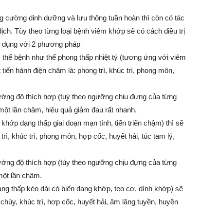
ăng cường dinh dưỡng và lưu thông tuần hoàn thì còn có tác
ịch. Tùy theo từng loại bệnh viêm khớp sẽ có cách điều trị
 dụng với 2 phương pháp
hể bệnh như thể phong thấp nhiệt tý (tương ứng với viêm
 tiến hành điện châm là: phong trì, khúc trì, phong môn,
ờng độ thích hợp (tuỳ theo ngưỡng chịu đựng của từng
 một lần châm, hiệu quả giảm đau rất nhanh.
hớp dạng thấp giai đoạn mạn tính, tiến triển chậm) thì sẽ
rì, khúc trì, phong môn, hợp cốc, huyết hải, túc tam lý,
ờng độ thích hợp (tùy theo ngưỡng chịu đựng của từng
một lần châm.
g thấp kéo dài có biến dạng khớp, teo cơ, dính khớp) sẽ
chùy, khúc trì, hợp cốc, huyết hải, âm lăng tuyền, huyền