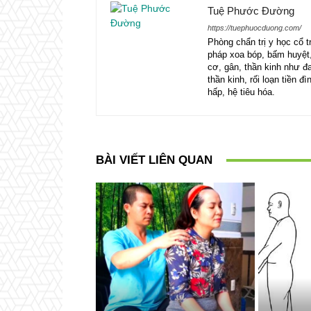
Tuệ Phước Đường
https://tuephuocduong.com/
Phòng chẩn trị y học c
pháp xoa bóp, bấm huyệt
cơ, gân, thần kinh như đau
thần kinh, rối loạn tiền 
hấp, hệ tiêu hóa.
BÀI VIẾT LIÊN QUAN