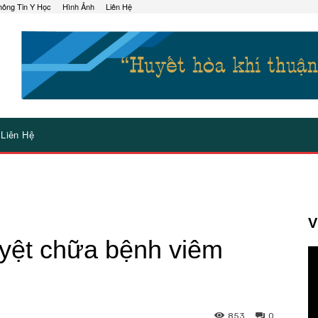
hông Tin Y Học
Hình Ảnh
Liên Hệ
Liên Hệ
V
yệt chữa bệnh viêm
853
0