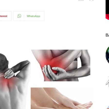
terest
WhatsApp
B