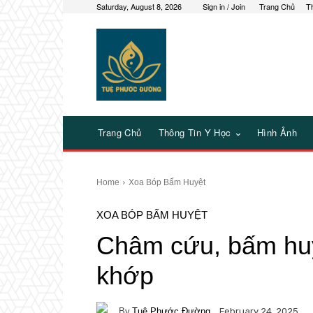
Saturday, August 8, 2026
Sign in / Join
Trang Chủ
T
Trang Chủ
Thông Tin Y Học
Hình Ảnh
Home
Xoa Bóp Bấm Huyệt
XOA BÓP BẤM HUYỆT
Châm cứu, bấm hu
khớp
By
Tuệ Phước Đường
February 24, 2025