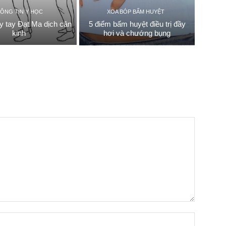
ÔNG TIN Y HỌC
XOA BÓP BẤM HUYỆT
ẩy tay Đạt Ma dịch cân
5 điểm bấm huyệt điều trị đầy
kinh
hơi và chướng bụng
Name:*