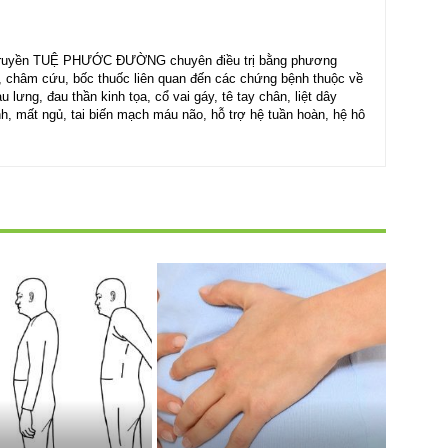
ổ truyền TUỆ PHƯỚC ĐƯỜNG chuyên điều trị bằng phương
, châm cứu, bốc thuốc liên quan đến các chứng bệnh thuộc về
 lưng, đau thần kinh tọa, cổ vai gáy, tê tay chân, liệt dây
đình, mất ngủ, tai biến mạch máu não, hỗ trợ hệ tuần hoàn, hệ hô