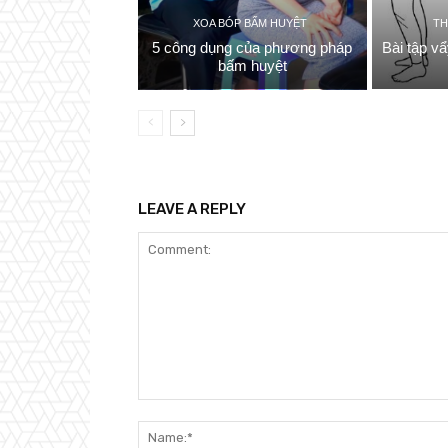
XOA BÓP BẤM HUYỆT
TH
5 công dụng của phương pháp
Bài tập v
bấm huyệt
LEAVE A REPLY
Comment: