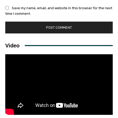
Save my name, email, and website in this browser for the next
time I comment.
Video