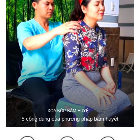
XOA BÓP BẤM HUYỆT
5 công dụng của phương pháp bấm huyệt