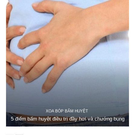
XOA BÓP BẤM HUYỆT
5 điểm bấm huyệt điều trị đầy hơi và chướng bụng