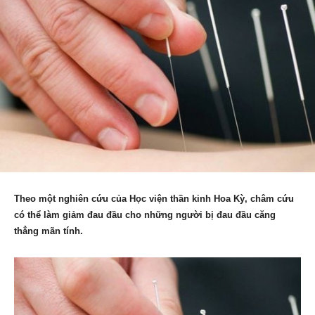
Theo một nghiên cứu của Học viện thần kinh Hoa Kỳ, châm cứu
có thể làm giảm đau đầu cho những người bị đau đầu căng
thẳng mãn tính.