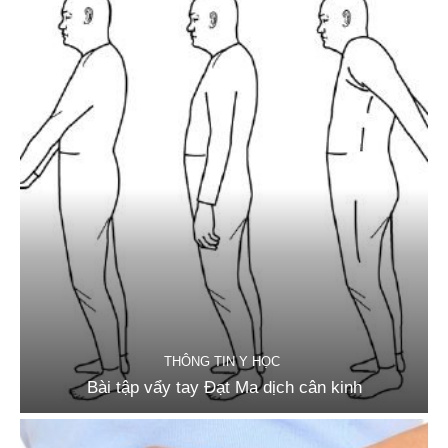
THÔNG TIN Y HỌC
Bài tập vẩy tay Đạt Ma dịch cân kinh