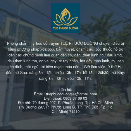
Phòng chẩn trị y học cổ truyền TUỆ PHƯỚC ĐƯỜNG chuyên điều trị
bằng phương pháp xoa bóp, bấm huyệt, châm cứu, bốc thuốc hỗ trợ
đến các chứng bệnh liên quan đến cơ, gân, thần kinh như đau lưng,
đau thần kinh tọa, cổ vai gáy, tê tay chân, liệt dây thần kinh, rối loạn
tiền đình, mất ngủ, tai biến mạch máu não... Giờ làm việc từ thứ Hai
đến thứ Sáu: sáng 8h - 12h, chiều 13h - 17h, tối 18h - 20h30; thứ Bảy:
sáng 8h - 12h, chiều 13h - 17h.
Liên hệ:
Email: tuephuocduong99@gmail.com
Điện thoại: 0909 67 69 03
Địa chỉ: 79 đường 297, P. Phước Long, Tp. Hồ Chí Minh
(79 Đường 297, P. Phước Long B, TP, Thủ Đức, Tp. Hồ
Chí Minh) 71210