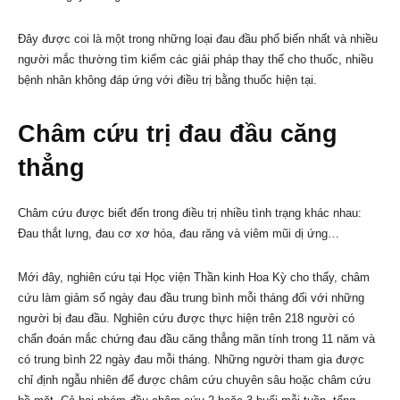
Đây được coi là một trong những loại đau đầu phổ biến nhất và nhiều
người mắc thường tìm kiếm các giải pháp thay thế cho thuốc, nhiều
bệnh nhân không đáp ứng với điều trị bằng thuốc hiện tại.
Châm cứu trị đau đầu căng
thẳng
Châm cứu được biết đến trong điều trị nhiều tình trạng khác nhau:
Đau thắt lưng, đau cơ xơ hóa, đau răng và viêm mũi dị ứng…
Mới đây, nghiên cứu tại Học viện Thần kinh Hoa Kỳ cho thấy, châm
cứu làm giảm số ngày đau đầu trung bình mỗi tháng đối với những
người bị đau đầu. Nghiên cứu được thực hiện trên 218 người có
chẩn đoán mắc chứng đau đầu căng thẳng mãn tính trong 11 năm và
có trung bình 22 ngày đau mỗi tháng. Những người tham gia được
chỉ định ngẫu nhiên để được châm cứu chuyên sâu hoặc châm cứu