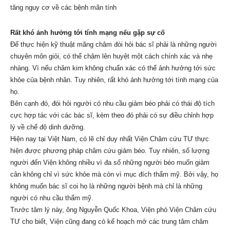
tăng nguy cơ về các bệnh mãn tính
Rất khó ảnh hưởng tới tính mạng nếu gặp sự cố
Để thực hiện kỹ thuật mãng châm đòi hỏi bác sĩ phải là những người
chuyên môn giỏi, có thể châm lên huyệt một cách chính xác và nhẹ
nhàng. Vì nếu châm kim không chuẩn xác có thể ảnh hưởng tới sức
khỏe của bệnh nhân. Tuy nhiên, rất khó ảnh hưởng tới tính mạng của
họ.
Bên cạnh đó, đòi hỏi người có nhu cầu giảm béo phải có thái độ tích
cực hợp tác với các bác sĩ, kèm theo đó phải có sự điều chỉnh hợp
lý về chế độ dinh dưỡng.
Hiện nay tại Việt Nam, có lẽ chỉ duy nhất Viện Châm cứu TƯ thực
hiện được phương pháp châm cứu giảm béo. Tuy nhiên, số lượng
người đến Viện không nhiều vì đa số những người béo muốn giảm
cân không chỉ vì sức khỏe mà còn vì mục đích thẩm mỹ. Bởi vậy, họ
không muốn bác sĩ coi họ là những người bệnh mà chỉ là những
người có nhu cầu thẩm mỹ.
Trước tâm lý này, ông Nguyễn Quốc Khoa, Viện phó Viện Châm cứu
TƯ cho biết, Viện cũng đang có kế hoạch mở các trung tâm châm