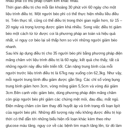
nhau phải có thủ pháp châm kim khác nhau.
Thời gian điều trị cho mỗi lần khoảng 30 phút với 60 ngày cho một
liệu trình điều trị. Một người béo phì có thể thực hiện nhiều liều điều
trị. Trên thực tế, cũng có thể điều trị trong thời gian ngắn hơn, từ 15 –
20 ngày và trọng lượng được giảm khá nhiều. Song việc điều trị giảm
béo một cách từ từ được coi là phương pháp an toàn và hiệu quả
nhất, vì nguy cơ béo lại sẽ thấp hơn so với những người giảm béo
nhanh.
Sau khi áp dụng điều trị cho 35 người béo phì bằng phương pháp điện
mãng châm với liệu trình điều trị là 60 ngày, kết quả cho thấy, tất cả
những người này đều tiến triển tốt. Cân nặng trung bình của mỗi
người trước liệu trình điều trị là 67kg nay xuống còn 62,3kg. Như vậy,
mỗi người trung bình đều giảm được gần 5kg. Các chỉ số vòng bụng
trung bình giảm hơn 3cm, vòng mông giảm 5,5cm và vòng đùi giảm
3cm.Bên cạnh việc giảm béo, dùng phương pháp điện mãng châm
còn giúp người béo phì giảm các chứng mệt mỏi, đau đầu, mất ngủ.
Điện mãng châm còn làm thay đổi huyết áp và tình trạng rối loạn lipít
của người béo phì. Những đối tượng này nếu không được điều trị kịp
thời có thể dẫn tới những biểu hiện rối loạn khác kèm theo như
glucose máu tăng, nguy cơ về các bệnh tim mạch tăng lên, từ đó làm