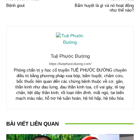
Bệnh gout
Bấm huyệt là gì và nó hoạt động
như thế nào?
Tuệ Phước Đường
https://tuephuocduong.com/
Phòng chẩn trị y học cổ truyền TUỆ PHƯỚC ĐƯỜNG chuyên
điều trị bằng phương pháp xoa bóp, bấm huyệt, châm cứu,
bốc thuốc liên quan đến các chứng bệnh thuộc về cơ, gân,
thần kinh như đau lưng, đau thần kinh tọa, cổ vai gáy, tê tay
chân, liệt dây thần kinh, rối loạn tiền đình, mất ngủ, tai biến
mạch máu não, hỗ trợ hệ tuần hoàn, hệ hô hấp, hệ tiêu hóa.
BÀI VIẾT LIÊN QUAN