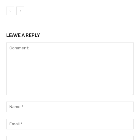
LEAVE A REPLY
Comment:
Na
Ema
Web