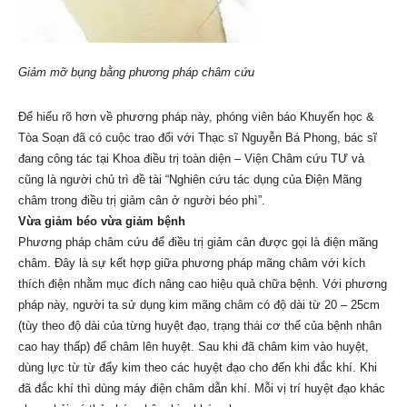
Giảm mỡ bụng bằng phương pháp châm cứu
Để hiểu rõ hơn về phương pháp này, phóng viên báo Khuyến học &
Tòa Soạn đã có cuộc trao đổi với Thạc sĩ Nguyễn Bá Phong, bác sĩ
đang công tác tại Khoa điều trị toàn diện – Viện Châm cứu TƯ và
cũng là người chủ trì đề tài “Nghiên cứu tác dụng của Điện Mãng
châm trong điều trị giảm cân ở người béo phì”.
Vừa giảm béo vừa giảm bệnh
Phương pháp châm cứu để điều trị giảm cân được gọi là điện mãng
châm. Đây là sự kết hợp giữa phương pháp mãng châm với kích
thích điện nhằm mục đích nâng cao hiệu quả chữa bệnh. Với phương
pháp này, người ta sử dụng kim mãng châm có độ dài từ 20 – 25cm
(tùy theo độ dài của từng huyệt đạo, trạng thái cơ thể của bệnh nhân
cao hay thấp) để châm lên huyệt. Sau khi đã châm kim vào huyệt,
dùng lực từ từ đẩy kim theo các huyệt đạo cho đến khi đắc khí. Khi
đã đắc khí thì dùng máy điện châm dẫn khí. Mỗi vị trí huyệt đạo khác