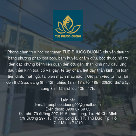
Phòng chẩn trị y học cổ truyền TUỆ PHƯỚC ĐƯỜNG chuyên điều trị
bằng phương pháp xoa bóp, bấm huyệt, châm cứu, bốc thuốc hỗ trợ
đến các chứng bệnh liên quan đến cơ, gân, thần kinh như đau lưng,
đau thần kinh tọa, cổ vai gáy, tê tay chân, liệt dây thần kinh, rối loạn
tiền đình, mất ngủ, tai biến mạch máu não... Giờ làm việc từ thứ Hai
đến thứ Sáu: sáng 8h - 12h, chiều 13h - 17h, tối 18h - 20h30; thứ Bảy:
sáng 8h - 12h, chiều 13h - 17h.
Liên hệ:
Email: tuephuocduong99@gmail.com
Điện thoại: 0909 67 69 03
Địa chỉ: 79 đường 297, P. Phước Long, Tp. Hồ Chí Minh
(79 Đường 297, P. Phước Long B, TP, Thủ Đức, Tp. Hồ
Chí Minh) 71210