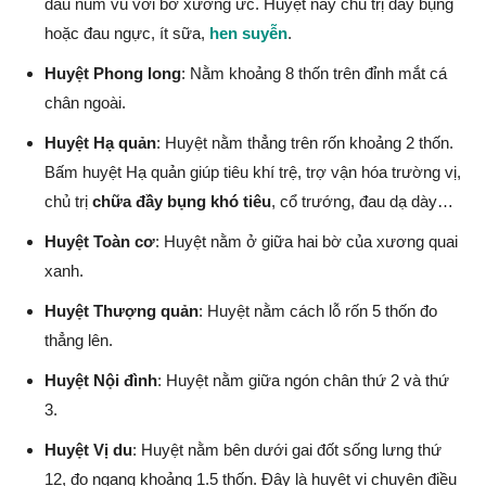
đầu núm vú với bờ xương ức. Huyệt này chủ trị đầy bụng
hoặc đau ngực, ít sữa,
hen suyễn
.
Huyệt Phong long
: Nằm khoảng 8 thốn trên đỉnh mắt cá
chân ngoài.
Huyệt Hạ quản
: Huyệt nằm thẳng trên rốn khoảng 2 thốn.
Bấm huyệt Hạ quản giúp tiêu khí trệ, trợ vận hóa trường vị,
chủ trị
chữa đầy bụng khó tiêu
, cổ trướng, đau dạ dày…
Huyệt Toàn cơ
: Huyệt nằm ở giữa hai bờ của xương quai
xanh.
Huyệt Thượng quản
: Huyệt nằm cách lỗ rốn 5 thốn đo
thẳng lên.
Huyệt Nội đình
: Huyệt nằm giữa ngón chân thứ 2 và thứ
3.
Huyệt Vị du
: Huyệt nằm bên dưới gai đốt sống lưng thứ
12, đo ngang khoảng 1.5 thốn. Đây là huyệt vị chuyên điều