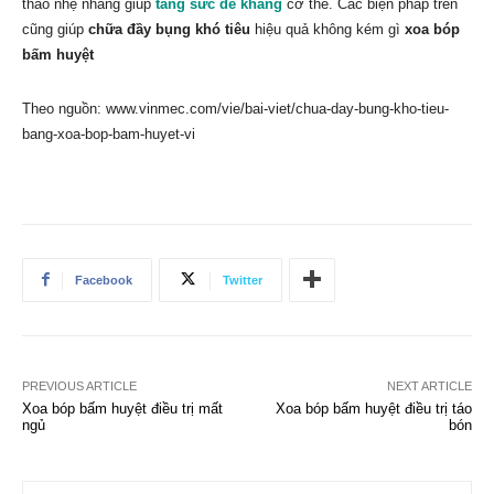
thao nhẹ nhàng giúp
tăng sức đề kháng
cơ thể. Các biện pháp trên
cũng giúp
chữa đầy bụng khó tiêu
hiệu quả không kém gì
xoa bóp
bấm huyệt
Theo nguồn: www.vinmec.com/vie/bai-viet/chua-day-bung-kho-tieu-
bang-xoa-bop-bam-huyet-vi
Facebook
Twitter
PREVIOUS ARTICLE
NEXT ARTICLE
Xoa bóp bấm huyệt điều trị mất
Xoa bóp bấm huyệt điều trị táo
ngủ
bón