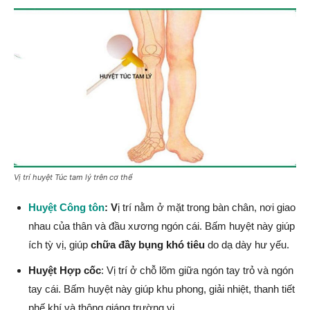
Vị trí huyệt Túc tam lý trên cơ thể
Huyệt Công tôn
: V
ị trí nằm ở mặt trong bàn chân, nơi giao
nhau của thân và đầu xương ngón cái. Bấm huyệt này giúp
ích tỳ vị, giúp
chữa đầy bụng khó tiêu
do dạ dày hư yếu.
Huyệt Hợp cốc
: Vị trí ở chỗ lõm giữa ngón tay trỏ và ngón
tay cái. Bấm huyệt này giúp khu phong, giải nhiệt, thanh tiết
phế khí và thông giáng trường vị.