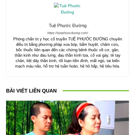
Tuệ Phước Đường
https://tuephuocduong.com/
Phòng chẩn trị y học cổ truyền TUỆ PHƯỚC ĐƯỜNG chuyên
điều trị bằng phương pháp xoa bóp, bấm huyệt, châm cứu,
bốc thuốc liên quan đến các chứng bệnh thuộc về cơ, gân,
thần kinh như đau lưng, đau thần kinh tọa, cổ vai gáy, tê tay
chân, liệt dây thần kinh, rối loạn tiền đình, mất ngủ, tai biến
mạch máu não, hỗ trợ hệ tuần hoàn, hệ hô hấp, hệ tiêu hóa.
BÀI VIẾT LIÊN QUAN