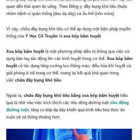
quan đến thói quen ăn uống. Theo Đông y, đầy bụng khó tiêu thuộc
nhóm bệnh vị quản thống (đau dạ dày) và ấu thổ (nôn mửa).
Vì vậy, chữa đầy bụng khó tiêu có thể áp dụng một biện pháp truyền
thống của
Y Học Cổ Truyền
là
xoa bóp bấm huyệt
Xoa bóp bấm huyệt
là một phương pháp điều trị thông qua việc sử
dụng bàn tay tác động lên các kinh huyệt trong cơ thể.
Xoa bóp bấm
huyệt
có tác dụng tăng cường lưu thông máu, điều hòa khí huyết và
giải phóng ứ trệ trong cơ thể, mang lại kết quả khả quan trong
việc
chữa đầy bụng khó tiêu
.
Ngoài ra,
chữa đầy bụng khó tiêu bằng xoa bóp bấm huyệt
hiệu
quả là nhờ vào việc kích thích các nhu động đường ruột
nhu động
đường ruột
, tăng co bóp dạ dày khiến quá trình tiêu hóa thức ăn
suôn sẻ và thông thoáng hơn.