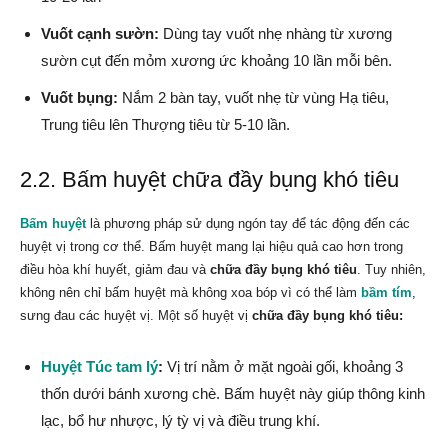
Vuốt cạnh sườn:
Dùng tay vuốt nhẹ nhàng từ xương
sườn cụt đến mỏm xương ức khoảng 10 lần mỗi bên.
Vuốt bụng:
Nắm 2 bàn tay, vuốt nhẹ từ vùng Hạ tiêu,
Trung tiêu lên Thượng tiêu từ 5-10 lần.
2.2. Bấm huyệt chữa đầy bụng khó tiêu
Bấm huyệt
là phương pháp sử dụng ngón tay để tác động đến các
huyệt vị trong cơ thể. Bấm huyệt mang lại hiệu quả cao hơn trong
điều hòa khí huyết, giảm đau và
chữa đầy bụng khó tiêu
. Tuy nhiên,
không nên chỉ bấm huyệt mà không xoa bóp vì có thể làm
bầm tím
,
sưng đau các huyệt vị. Một số huyệt vị
chữa đầy bụng khó tiêu:
Huyệt Túc tam lý
:
Vị trí nằm ở mặt ngoài gối, khoảng 3
thốn dưới bánh xương chè. Bấm huyệt này giúp thông kinh
lạc, bổ hư nhược, lý tỳ vị và điều trung khí.