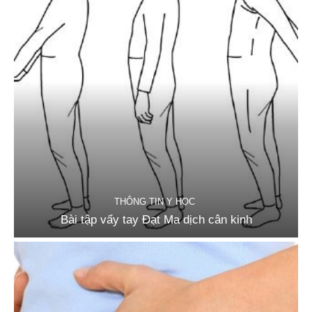
THÔNG TIN Y HỌC
Bài tập vẩy tay Đạt Ma dịch cân kinh