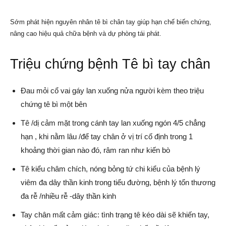
Sớm phát hiện nguyên nhân tê bì chân tay giúp hạn chế biến chứng,
nâng cao hiệu quả chữa bệnh và dự phòng tái phát.
Triệu chứng bệnh Tê bì tay chân
Đau mỏi cổ vai gáy lan xuống nửa người kèm theo triệu
chứng tê bì một bên
Tê /dị cảm mặt trong cánh tay lan xuống ngón 4/5 chẳng
hạn , khi nằm lâu /để tay chân ở vị trí cố định trong 1
khoảng thời gian nào đó, râm ran như kiến bò
Tê kiểu châm chích, nóng bỏng tứ chi kiểu của bệnh lý
viêm đa dây thần kinh trong tiểu đường, bệnh lý tổn thương
đa rễ /nhiều rễ -dây thần kinh
Tay chân mất cảm giác: tình trạng tê kéo dài sẽ khiến tay,