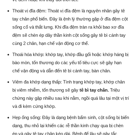
Thoát vị đĩa đệm: Thoát vị đĩa đệm là nguyên nhân gây tê
tay chân phổ biến. Đây là ệnh lý thường gặp ở đĩa đệm cột
sống cổ và thắt lưng. Khi đĩa đệm tràn ra khỏi bao xơ đĩa
đệm sẽ chèn ép dây thần kinh cột sống gây tê bì cánh tay
cùng 2 chân, hạn chế vận động cơ thể.
Thoái hóa khớp: khớp tay, khớp đầu gối hoặc khớp háng bị
bào mòn, tổn thương do các yếu tố tiêu cực sẽ gây hạn
chế vận động và dẫn đến tê bì cánh tay, bàn chân.
Viêm đa khớp dạng thấp: Tình trạng khớp tay, khớp chân
bị viêm nhiễm, tổn thương sẽ gây
tê bì tay chân.
Triệu
chứng này gặp nhiều sau khi nằm, ngồi quá lâu tại một vị trí
và đi kèm cứng khớp.
Hẹp ống sống: Đây là dạng bệnh bẩm sinh, cột sống bị biến
dạng, thu nhỏ lại khiến các rễ thần kinh chạy qua bị chèn
ép và gây tê tay chân kéo dài. Bệnh để lâu sẽ gây tắc