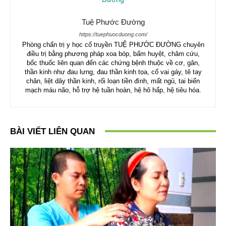
Tuệ Phước Đường
https://tuephuocduong.com/
Phòng chẩn trị y học cổ truyền TUỆ PHƯỚC ĐƯỜNG chuyên
điều trị bằng phương pháp xoa bóp, bấm huyệt, châm cứu,
bốc thuốc liên quan đến các chứng bệnh thuộc về cơ, gân,
thần kinh như đau lưng, đau thần kinh tọa, cổ vai gáy, tê tay
chân, liệt dây thần kinh, rối loạn tiền đình, mất ngủ, tai biến
mạch máu não, hỗ trợ hệ tuần hoàn, hệ hô hấp, hệ tiêu hóa.
BÀI VIẾT LIÊN QUAN