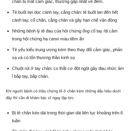
chân bị mất cảm giác, thường gặp nhất về đêm.
Tê buốt lan dọc cánh tay, cẳng chân: tê buốt lan đến hết
cánh tay, cổ chân, cẳng chân và gây hạn chế vận động
Những bệnh lý tê đau của hội chứng ống cổ tay /dị cảm
trong hội chứng hạ canxi máu tiềm ẩn
Tê yếu kiểu trung ương kèm theo thay đổi cảm giác, phản
xạ và có tổn thương thần kinh sọ
Chuột rút ở tay chân: co thắt cơ đột ngột gây đau nhức âm
ỉ bắp tay, bắp chân.
Khi người bệnh có triệu chứng tê ở chân kèm những dấu hiệu dưới
đây thì cần đi khám bác sĩ ngay lập tức:
Bị tê chân kéo dài trong thời gian dài liên tục khoảng trên 6
tuần