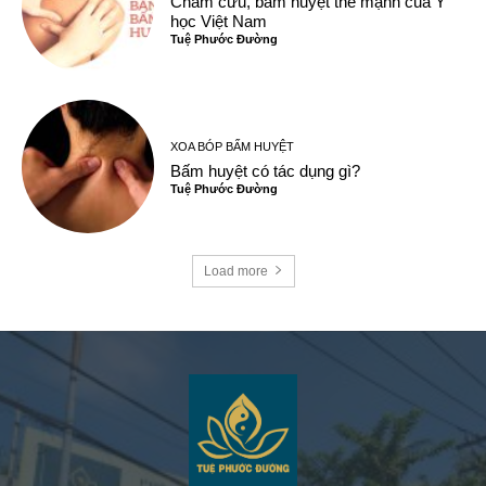
Châm cứu, bấm huyệt thế mạnh của Y
học Việt Nam
Tuệ Phước Đường
XOA BÓP BẤM HUYỆT
Bấm huyệt có tác dụng gì?
Tuệ Phước Đường
Load more