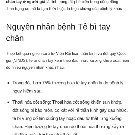
chân tay ở người già
là tình trạng rất phổ biến trong cộng đồng.
Tình trạng có thể là tạm thời hoặc là triệu chứng của bệnh lý khác.
Nguyên nhân bệnh Tê bì tay
chân
Theo kết quả nghiên cứu từ Viện Rối loạn thần kinh và đột quỵ Quốc
gia (NINDS), tê bì chân tay kèm theo đau nhức xương khớp xuất hiện
do nhiều nguyên nhân khác nhau.
Trong đó, hơn 75% trường hợp tê tay chân là do bệnh lý
nguy hiểm sau:
Thoái hóa cột sống: Thoái hóa cột sống khiến sụn khớp,
đốt sống bị bào mòn, cọ xát với rễ thần kinh gây đau nhức,
tê bì vùng cổ lan xuống tay hoặc đau từ thắt lưng xuống
chân. Hiện tượng tê tay chân do thoái hóa thường xảy ra
về đêm hoặc khi thay đổi thời tiết.