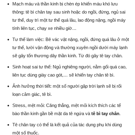
Mạch máu và thần kinh bị chèn ép khiến máu khó lưu
thông: tê bì chân tay sau sinh hoặc do ngồi, đứng, ngủ sai
tư thế, duy trì một tư thế quá lâu, lao động nặng, ngồi máy
tính liên tục, chạy xe nhiều giờ…
Tư thế làm việc: Bê vác vật nặng, ngồi, đứng quá lâu ở một
tư thế, lười vận động và thường xuyên ngồi dưới máy lạnh
sẽ gây tổn thương dây thần kinh. Từ đó gây tê tay chân.
Sinh hoạt sai tư thế: Ngủ nghiêng người, nằm gối quá cao,
liên tục dùng giày cao gót,… sẽ khiến tay chân tê bì.
Ảnh hưởng thời tiết: một số người gặp trời lạnh sẽ bị rối
loạn cảm giác, tê bì.
Stress, mệt mỏi: Căng thẳng, mệt mỏi kích thích các tế
bào thần kinh gần bề mặt da tê ngứa và
tê bì tay chân
.
Tê chân tay có thể là kết quả của tác dụng phụ khi dùng
một số thuốc.