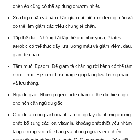
chèn ép cũng có thể áp dụng chườm nhiệt.
Xoa bóp chân và bàn chân giúp cải thiện lưu lượng máu và
có thể làm giảm các triệu chứng tê chân.
Tập thể dục. Những bài tập thể dục như yoga, Pilates,
aerobic có thể thúc đẩy lưu lượng máu và giảm viêm, đau,
giảm tê chân.
Tắm muối Epsom. Để giảm tê chân người bệnh có thể tắm
nước muối Epsom chứa magie giúp tăng lưu lượng máu
và lưu thông.
Ngủ đủ giấc. Những người bị tê chân có thể do thiếu ngủ
cho nên cần ngủ đủ giấc.
Chế độ ăn uống lành mạnh: ăn uống đầy đủ những dưỡng
chất, bổ sung các loại vitamin, khoáng chất thiết yếu nhằm
tăng cường sức đề kháng và phòng ngừa viêm nhiễm
như: vitamin nhóm B, vitamin C, Glucosamin,… Đặc biệt,